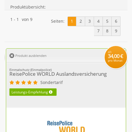
Produktübersicht:
1
-
1
von
9
Seiten:
1
2
3
4
5
6
7
8
9
ab
34,00 €
Produkt ausblenden
pro Monat
Einmalschutz (Einmalpolice)
ReisePolice WORLD Auslandsversicherung
Sondertarif
Leistungs-Empfehlung