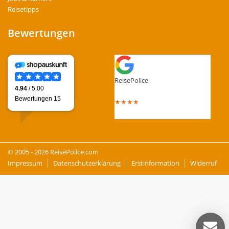
Reisetipps
Bewertungen
ReisePolice
4.4
out of 5 stars
★
★
★
★
Total Reviews : 13
© 2005 - 2026 ReisePolice.com
Impressum
Datenschutzerklärung
Erstinformation
Widerruf