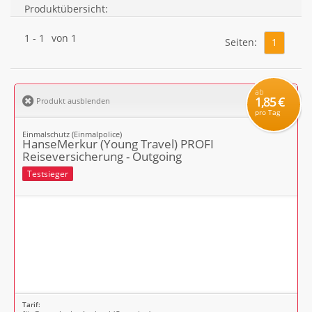
Produktübersicht:
1
-
1
von
1
Seiten:
1
ab
1,85 €
Produkt ausblenden
pro Tag
Einmalschutz (Einmalpolice)
HanseMerkur (Young Travel) PROFI
Reiseversicherung - Outgoing
Testsieger
Tarif: