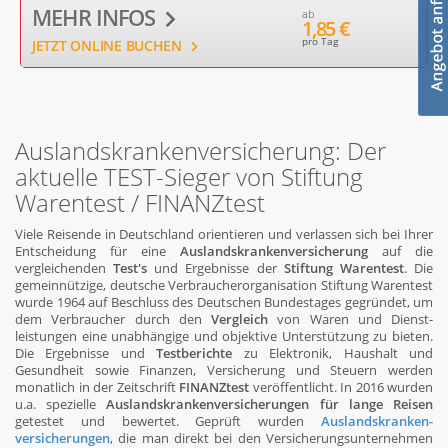
MEHR INFOS
ab
1,85 €
pro Tag
JETZT ONLINE BUCHEN
Auslandskrankenversicherung: Der
aktuelle TEST-Sieger von Stiftung
Warentest / FINANZtest
Viele Reisende in Deutschland orientieren und verlassen sich bei Ihrer
Entscheidung für eine
Auslandskrankenversicherung
auf die
vergleichenden
Test's
und Ergebnisse der
Stiftung Warentest
. Die
gemeinnützige, deutsche Verbraucherorganisation Stiftung Warentest
wurde 1964 auf Beschluss des Deutschen Bundes­tages gegründet, um
dem Verbraucher durch den
Vergleich
von Waren und Dienst­
leistungen eine unabhängige und objektive Unterstüt­zung zu bieten.
Die Ergebnisse und
Testberichte
zu Elektronik, Haushalt und
Gesundheit sowie Finanzen, Versicherung und Steuern werden
monatlich in der Zeitschrift
FINANZtest
veröffentlicht. In 2016 wurden
u.a. spezielle
Auslandskrankenversicherungen für lange Reisen
getestet und bewertet. Geprüft wurden
Auslandskranken­
versicherungen
, die man direkt bei den Versicherungs­unternehmen