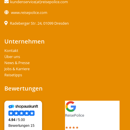
kundenservice(at)reisepolice.com
www.reisepolice.com
Radeberger Str. 24, 01099 Dresden
Unternehmen
Kontakt
Über uns
News & Presse
Jobs & Karriere
Reisetipps
Bewertungen
ReisePolice
4.4
out of 5 stars
★
★
★
★