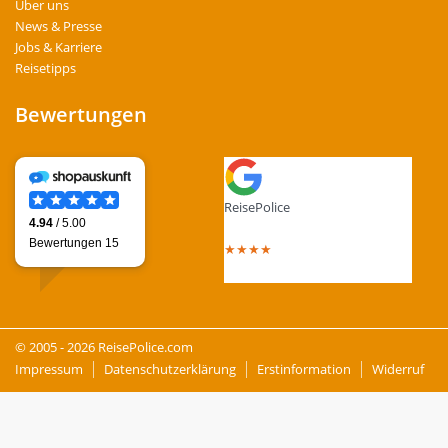
Über uns
News & Presse
Jobs & Karriere
Reisetipps
Bewertungen
ReisePolice
4.4
out of 5 stars
★
★
★
★
Total Reviews : 13
© 2005 - 2026 ReisePolice.com
Impressum
Datenschutzerklärung
Erstinformation
Widerruf