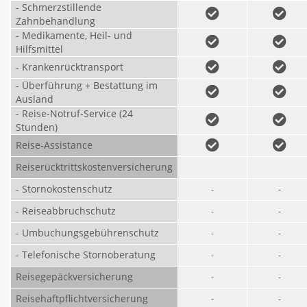
- Schmerzstillende
Zahnbehandlung
- Medikamente, Heil- und
Hilfsmittel
- Krankenrücktransport
- Überführung + Bestattung im
Ausland
- Reise-Notruf-Service (24
Stunden)
Reise-Assistance
Reiserücktrittskostenversicherung
- Stornokostenschutz
-
-
- Reiseabbruchschutz
-
-
- Umbuchungsgebührenschutz
-
-
- Telefonische Stornoberatung
-
-
Reisegepäckversicherung
-
-
Reisehaftpflichtversicherung
-
-