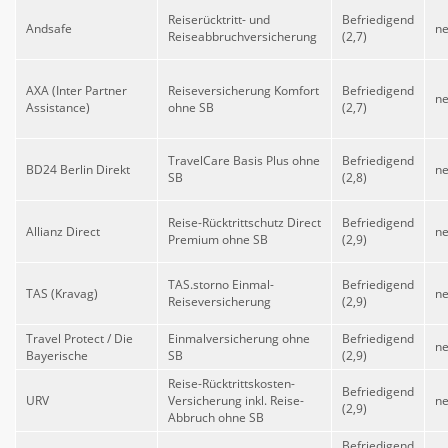
Reiserücktritt- und
Befriedigend
Andsafe
ne
Reiseabbruchversicherung
(2,7)
AXA (Inter Partner
Reiseversicherung Komfort
Befriedigend
ne
Assistance)
ohne SB
(2,7)
TravelCare Basis Plus ohne
Befriedigend
BD24 Berlin Direkt
ne
SB
(2,8)
Reise-Rücktrittschutz Direct
Befriedigend
Allianz Direct
ne
Premium ohne SB
(2,9)
TAS.storno Einmal-
Befriedigend
TAS (Kravag)
ne
Reiseversicherung
(2,9)
Travel Protect / Die
Einmalversicherung ohne
Befriedigend
ne
Bayerische
SB
(2,9)
Reise-Rücktrittskosten-
Befriedigend
URV
Versicherung inkl. Reise-
ne
(2,9)
Abbruch ohne SB
Befriedigend