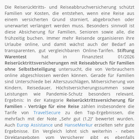
Die Reiserücktritts‑ und Reiseabbruchversicherung schützt
Familien vor Kosten, die entstehen, wenn eine Reise aus
einem versicherten Grund storniert, abgebrochen oder
unerwartet verlängert werden muss. Besonders sinnvoll ist
diese Absicherung für Familien, Senioren sowie alle, die
frühzeitig buchen. Immer mehr Reisende organisieren ihre
Urlaube online, und damit wächst auch der Bedarf an
transparenten, gut vergleichbaren Online-Tarifen.
Stiftung
Warentest
hat in Finanztest 01/2026
Reiserücktrittsversicherungen mit Reiseabbruch für Familien
ohne Selbstbeteiligung
untersucht, die von Verbrauchern
online abgeschlossen werden können. Gerade für Familien
sind Unterschiede bei Alterszuschlägen, Mitversicherung von
Kindern, Reisedauer, Höchstversicherungssummen sowie
Leistungen wie Pandemie-Schutz besonders relevant.
Ergebnis: In der Kategorie
Reiserücktrittsversicherung für
Familien - Verträge für eine Reise
zählen insbesondere die
Tarife von
TravelSecure
zu den Top-Ergebnissen, die
mehrfach mit der Note „Sehr gut (1,2)“ bewertet wurden.
Auch
Europ Assistance
und
HanseMerkur
erzielten sehr gute
Ergebnisse. Ein Vergleich lohnt sich weiterhin - neben
Direktangeboten vom Versicherer gibt es ebenfalls