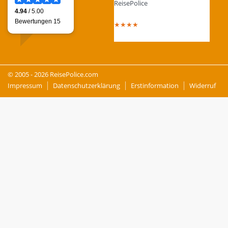
ReisePolice
4.4
out of 5 stars
★
★
★
★
Total Reviews : 13
© 2005 - 2026 ReisePolice.com
Impressum
Datenschutzerklärung
Erstinformation
Widerruf