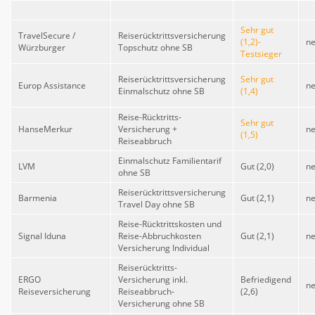
Sehr gut
TravelSecure /
Reiserücktrittsversicherung
(1,2)-
ne
Würzburger
Topschutz ohne SB
Testsieger
Reiserücktrittsversicherung
Sehr gut
Europ Assistance
ne
Einmalschutz ohne SB
(1,4)
Reise-Rücktritts-
Sehr gut
HanseMerkur
Versicherung +
ne
(1,5)
Reiseabbruch
Einmalschutz Familientarif
LVM
Gut (2,0)
ne
ohne SB
Reiserücktrittsversicherung
Barmenia
Gut (2,1)
ne
Travel Day ohne SB
Reise-Rücktrittskosten und
Signal Iduna
Reise-Abbruchkosten
Gut (2,1)
ne
Versicherung Individual
Reiserücktritts-
ERGO
Versicherung inkl.
Befriedigend
ne
Reiseversicherung
Reiseabbruch-
(2,6)
Versicherung ohne SB