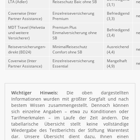
LTA (Adler)
Reiseschutz Baic ohne SB
ne
(3,1)
Coverwise (Inter
Einzelreiseversicherung
Befriedigend
ne
Partner Assistance)
Premium
(3,3)
MDT Travel (Helvetia
Premium Plus
Befriedigend
und weitere
Einmalversicherung ohne
ne
(3,4)
Versicherer)
SB
Reiseversicherungen-
MinimalReiseschutz
Ausreichend
ne
direkt (BD24)
Comfort ohne SB
(4,4)
Coverwise (Inter
Einzelreiseversicherung
Mangelhaft
ne
Partner Assistance)
Essential
(4,9)
Wichtiger Hinweis:
Die oben dargestellten
Informationen wurden mit größter Sorgfalt und nach
bestem Wissen zusammengestellt. Dennoch können
sich einzelne Angaben – etwa zu Konditionen oder
Tarifmerkmalen – im Laufe der Zeit ändern. Die
tabellarische Übersicht stellt keine vollständige
Wiedergabe des Testberichts der Stiftung Warentest
dar. Unsere Übersicht dient dazu, Ihnen einen