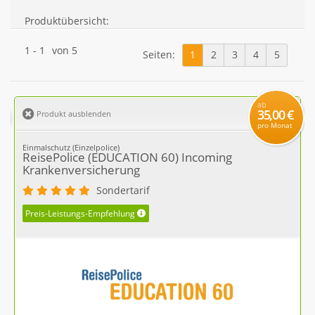
Produktübersicht:
1
-
1
von
5
Seiten:
1
2
3
4
5
ab
35,00 €
Produkt ausblenden
pro Monat
Einmalschutz (Einzelpolice)
ReisePolice (EDUCATION 60) Incoming
Krankenversicherung
Sondertarif
Preis-Leistungs-Empfehlung