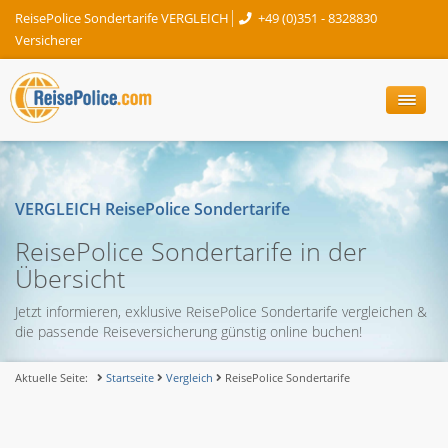
ReisePolice Sondertarife VERGLEICH
+49 (0)351 - 8328830
Versicherer
VERGLEICH ReisePolice Sondertarife
ReisePolice Sondertarife in der
Übersicht
Jetzt informieren, exklusive ReisePolice Sondertarife vergleichen &
die passende Reiseversicherung günstig online buchen!
Aktuelle Seite:
Startseite
Vergleich
ReisePolice Sondertarife