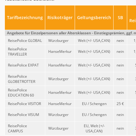
Tarifbezeichnung
Risikoträger
Geltungsbereich
SB
Re
Angebote für Einzelpersonen aller Altersklassen - Einstiegsprämien, ggf.
ReisePolice GLOBAL
Würzburger
Welt (+/- USA,CAN)
nein
1
ReisePolice
HanseMerkur
Welt (+/- USA,CAN)
nein
1
TRAVELLER
ReisePolice EXPAT
HanseMerkur
Welt (+/- USA,CAN)
nein
ReisePolice
Würzburger
Welt (+/- USA,CAN)
nein
GLOBETROTTER
ReisePolice
HanseMerkur
Welt (+/- USA,CAN)
nein
EDUCATION 60
ReisePolice VISITOR
HanseMerkur
EU / Schengen
25 €
ReisePolice VISUM
Würzburger
EU / Schengen
nein
ReisePolice
EU, Welt (+/-
Würzburger
nein
CAMPUS
USA,CAN)