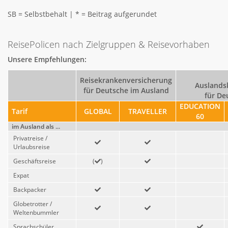
SB = Selbstbehalt | * = Beitrag aufgerundet
ReisePolicen nach Zielgruppen & Reisevorhaben
Unsere Empfehlungen:
Reisekrankenversicherung
Auslands
für Deutsche im Ausland
für De
EDUCATION
Tarif
GLOBAL
TRAVELLER
60
im Ausland als ...
Privatreise /
Urlaubsreise
Geschäftsreise
(
)
Expat
Backpacker
Globetrotter /
Weltenbummler
Sprachschüler