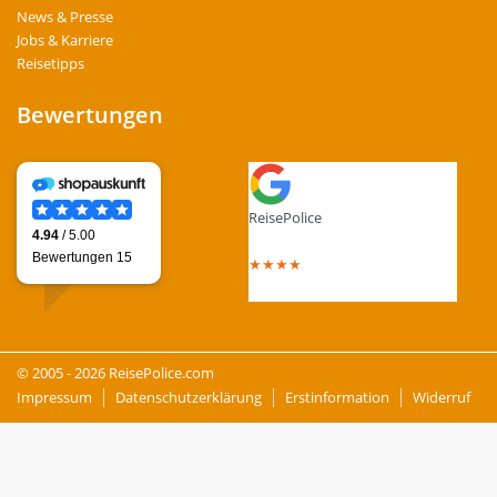
News & Presse
Jobs & Karriere
Reisetipps
Bewertungen
ReisePolice
4.4
out of 5 stars
★
★
★
★
Total Reviews : 13
© 2005 - 2026 ReisePolice.com
Impressum
Datenschutzerklärung
Erstinformation
Widerruf