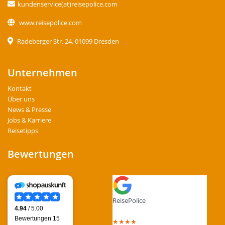
kundenservice(at)reisepolice.com
www.reisepolice.com
Radeberger Str. 24, 01099 Dresden
Unternehmen
Kontakt
Über uns
News & Presse
Jobs & Karriere
Reisetipps
Bewertungen
ReisePolice
4.4
out of 5 stars
★
★
★
★