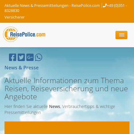
Aktuelle News & Pressemitteilungen - ReisePolice.com
+49 (0)351 -
8328830
Versicherer
News & Presse
Aktuelle Informationen zum Thema
Reisen, Reiseversicherung und neue
Angebote
Hier finden Sie aktuelle
News
, Verbrauchertipps & wichtige
Pressemitteilungen