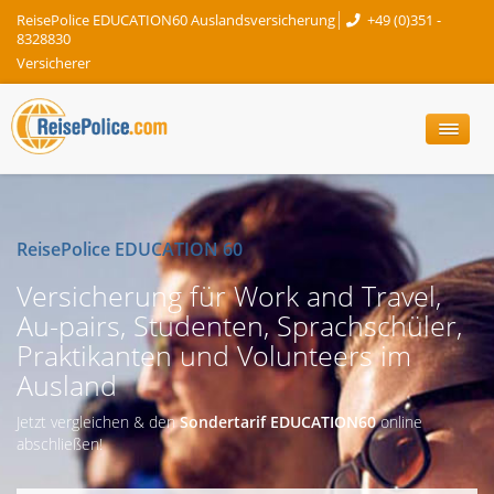
ReisePolice EDUCATION60 Auslandsversicherung
+49 (0)351 -
8328830
Versicherer
ReisePolice EDUCATION 60
Versicherung für Work and Travel,
Au-pairs, Studenten, Sprachschüler,
Praktikanten und Volunteers im
Ausland
Jetzt vergleichen & den
Sondertarif EDUCATION60
online
abschließen!