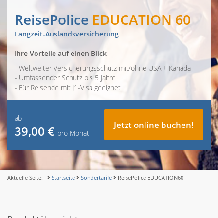
ReisePolice
EDUCATION 60
Langzeit-Auslandsversicherung
Ihre Vorteile auf einen Blick
- Weltweiter Versicherungsschutz mit/ohne USA + Kanada
- Umfassender Schutz bis 5 Jahre
- Für Reisende mit J1-Visa geeignet
ab
Jetzt online buchen!
39,00 €
pro Monat
Aktuelle Seite:
Startseite
Sondertarife
ReisePolice EDUCATION60