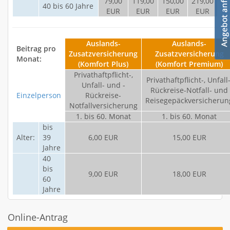
79,00
119,00
150,00
219,00
40 bis 60 Jahre
EUR
EUR
EUR
EUR
Auslands-
Auslands-
Beitrag pro
Zusatzversicherung
Zusatzversicherung
Monat:
(Komfort Plus)
(Komfort Premium)
Privathaftpflicht-,
Privathaftpflicht-, Unfall-
Unfall- und -
Rückreise-Notfall- und
Einzelperson
Rückreise-
Reisegepäckversicherun
Notfallversicherung
1. bis 60. Monat
1. bis 60. Monat
bis
Alter:
39
6,00 EUR
15,00 EUR
Jahre
40
bis
9,00 EUR
18,00 EUR
60
Jahre
Online-Antrag