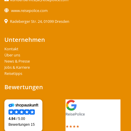
www.reisepolice.com
Radeberger Str. 24, 01099 Dresden
Unternehmen
Kontakt
Über uns
News & Presse
Jobs & Karriere
Reisetipps
Bewertungen
ReisePolice
4.4
out of 5 stars
★
★
★
★