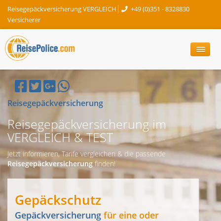
Reisegepäckversicherung VERGLEICH
+49 (0)351 - 8328830
Versicherer
Reisegepäckversicherung
Reisegepäckversicherung im
VERGLEICH & TEST
Jetzt informieren, Tarife vergleichen & die passende
Reisegepäckversicherung
finden!
Gepäckschutz
Gepäckversicherung
für eine oder