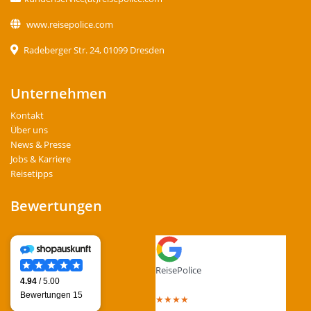
www.reisepolice.com
Radeberger Str. 24, 01099 Dresden
Unternehmen
Kontakt
Über uns
News & Presse
Jobs & Karriere
Reisetipps
Bewertungen
ReisePolice
4.4
out of 5 stars
★
★
★
★