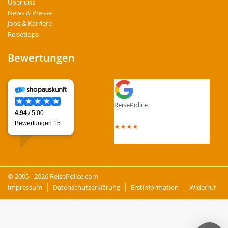
Über uns
News & Presse
Jobs & Karriere
Reisetipps
Bewertungen
ReisePolice
4.4
out of 5 stars
★
★
★
★
Total Reviews : 13
© 2005 - 2026 ReisePolice.com
Impressum
Datenschutzerklärung
Erstinformation
Widerruf