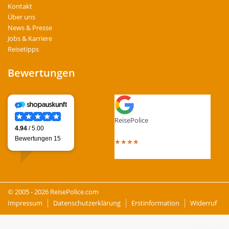
Kontakt
Über uns
News & Presse
Jobs & Karriere
Reisetipps
Bewertungen
ReisePolice
4.4
out of 5 stars
★
★
★
★
Total Reviews : 13
© 2005 - 2026 ReisePolice.com
Impressum
Datenschutzerklärung
Erstinformation
Widerruf