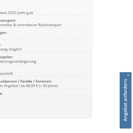
test 2025 (sehr gut)
ransport:
nnvoller & vertretbarer Rücktransport
gen:
:
setag möglich
soption:
Vertragsverlängerung
stschrift
×
nzelperson / Familie / Senioren:
ein Angebot / ab 48,00 € (> 60 Jahre)
e: