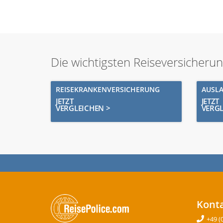
Die wichtigsten Reiseversicheru
REISEKRANKENVERSICHERUNG
AUSL
JETZT
JETZT
VERGLEICHEN >
VERGL
Kont
+49 (