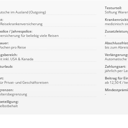
Testurteil:
utsche im Ausland (Outgoing)
Stiftung Waren
t:
Krankenrückt
-Reisekrankenversicherung
medizinisch si
olice / Jahrespolice:
Zusatzleistun
versicherung für beliebig viele Reisen
-
auer:
Abschlussfrist
Wochen pro Reise
bis zum Abrei
gsbereich:
Verlängerung
it inkl. USA & Kanada
Automatische 
turlaub:
Zahlungsart:
jährlich per La
rt:
Beitrag für Ei
 für Privat- und Geschäftsreisen
ab 12,50 € / k
grenzen:
Mindestprämi
Altersbegrenzung
-
beteiligung:
elbstbehalt