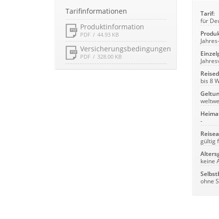
Tarifinformationen
Tarif:
für De
Produktinformation
Produk
PDF
44.93 KB
Jahres
Versicherungsbedingungen
Einzelp
PDF
328.00 KB
Jahres
Reised
bis 8 
Geltun
weltwe
Heima
-
Reisea
gültig
Alters
keine 
Selbst
ohne S