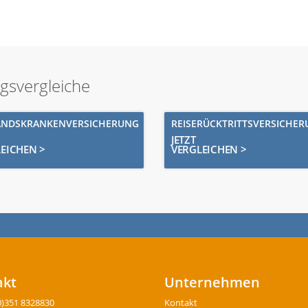
ngsvergleiche
ANDSKRANKENVERSICHERUNG
REISERÜCKTRITTSVERSICHE
JETZT
EICHEN >
VERGLEICHEN >
akt
Unternehmen
0)351 8328830
Kontakt