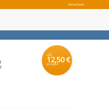
Versicherer
ab
12,50 €
g
pro Jahr